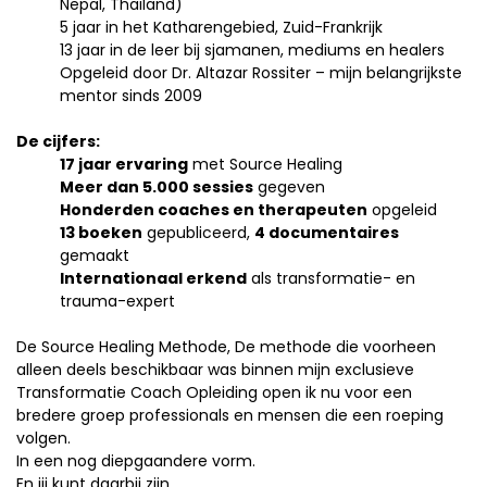
Nepal, Thailand)
5 jaar in het Katharengebied, Zuid-Frankrijk
13 jaar in de leer bij sjamanen, mediums en healers
Opgeleid door Dr. Altazar Rossiter – mijn belangrijkste
mentor sinds 2009
De cijfers:
17 jaar ervaring
met Source Healing
Meer dan 5.000 sessies
gegeven
Honderden coaches en therapeuten
opgeleid
13 boeken
gepubliceerd,
4 documentaires
gemaakt
Internationaal erkend
als transformatie- en
trauma-expert
De Source Healing Methode, De methode die voorheen
alleen deels beschikbaar was binnen mijn exclusieve
Transformatie Coach Opleiding open ik nu voor een
bredere groep professionals en mensen die een roeping
volgen.
In een nog diepgaandere vorm.
En jij kunt daarbij zijn.