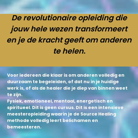
De revolutionaire opleiding die
jouw hele wezen transformeert
en je de kracht geeft om anderen
te helen.
Voor iedereen die klaar is om anderen volledig en
duurzaam te begeleiden, of dat nu in je huidige
werk is, of als de healer die je diep van binnen weet
te zijn.
Fysiek, emotioneel, mentaal, energetisch en
spiritueel. Dit is geen cursus. Dit is een intensieve
meesteropleiding waarin je de Source Healing
methode volledig leert belichamen en
bemeesteren.