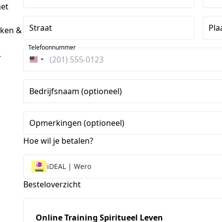
met
Straat
Pla
eken &
Telefoonnummer
.
Verenigde
Staten
+1
Bedrijfsnaam (optioneel)
Opmerkingen (optioneel)
Hoe wil je betalen?
iDEAL | Wero
Besteloverzicht
Online Training Spiritueel Leven