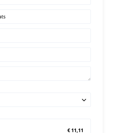
ats
€ 11,11