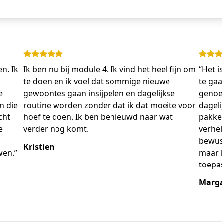
en. Ik
Ik ben nu bij module 4. Ik vind het heel fijn om
“Het i
te doen en ik voel dat sommige nieuwe
te gaa
e
gewoontes gaan insijpelen en dagelijkse
genoeg
n die
routine worden zonder dat ik dat moeite voor
dageli
cht
hoef te doen. Ik ben benieuwd naar wat
pakke
e
verder nog komt.
verhe
bewust
Kristien
wen.”
maar b
toepa
Marga