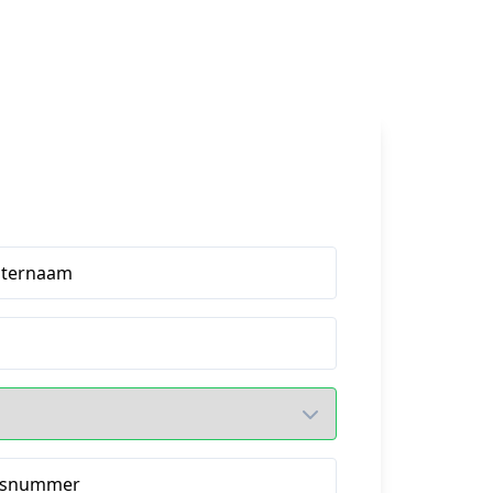
hternaam
isnummer