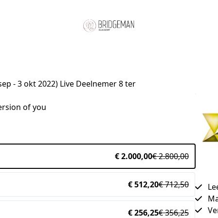
p - 3 okt 2022) Live Deelnemer 8 ter
rsion of you

€ 2.000,00
€ 2.800,00
€ 512,20
€ 712,50
Le
Ma
Ve
€ 256,25
€ 356,25