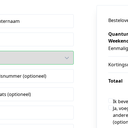
Bestelov
hternaam
Quantum
Weeken
Eenmali
Kortings
isnummer (optioneel)
Totaal
ats (optioneel)
Ik bev
Ja, voe
andere
(option