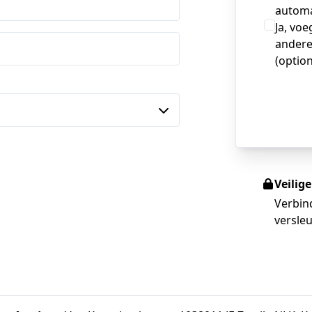
automa
Ja, voe
andere
(option
Veilig
Verbin
versleu