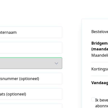
Bestelov
hternaam
Bridgem
(maand
Maandeli
Kortings
isnummer (optioneel)
Vandaag
ats (optioneel)
Ik bev
abonne