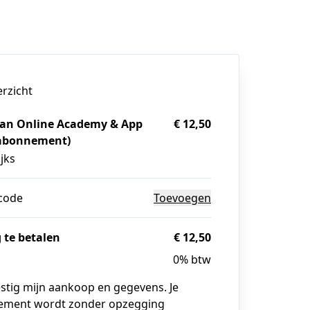
erzicht
an Online Academy & App
€ 12,50
abonnement)
jks
code
Toevoegen
 te betalen
€ 12,50
0% btw
estig mijn aankoop en gegevens. Je
ment wordt zonder opzegging