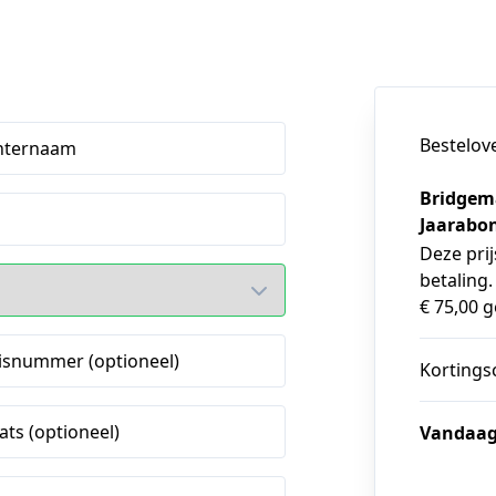
Bestelov
hternaam
Bridgem
Jaarabo
Deze prij
betaling.
€ 75,00 
isnummer (optioneel)
Kortings
ats (optioneel)
Vandaag