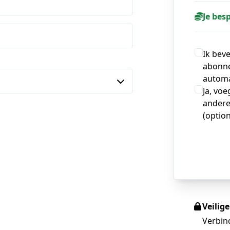
Je bes
Ik bev
abonne
automa
Ja, voe
andere
(option
Veilig
Verbin