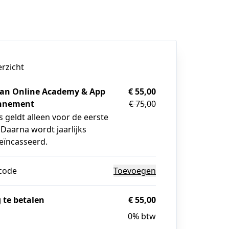
erzicht
an Online Academy & App
€ 55,00
nnement
€ 75,00
s geldt alleen voor de eerste
 Daarna wordt jaarlijks
geïncasseerd.
code
Toevoegen
 te betalen
€ 55,00
0% btw