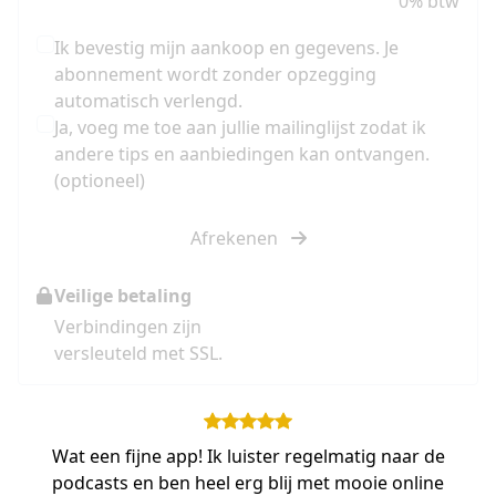
0% btw
Ik bevestig mijn aankoop en gegevens. Je
abonnement wordt zonder opzegging
automatisch verlengd.
Ja, voeg me toe aan jullie mailinglijst zodat ik
andere tips en aanbiedingen kan ontvangen.
(optioneel)
Afrekenen
Veilige betaling
Verbindingen zijn
versleuteld met SSL.
Wat een fijne app! Ik luister regelmatig naar de
podcasts en ben heel erg blij met mooie online