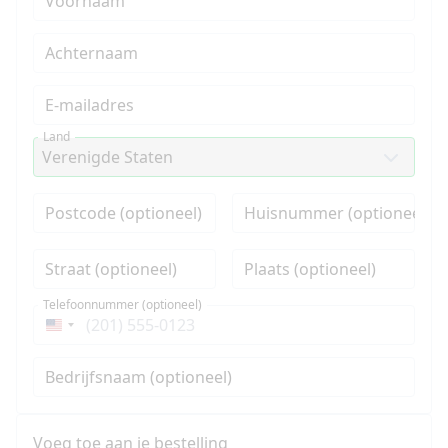
Voornaam
Achternaam
E-mailadres
Land
Postcode (optioneel)
Huisnummer (optioneel)
Straat (optioneel)
Plaats (optioneel)
Telefoonnummer (optioneel)
Verenigde
Staten
Bedrijfsnaam (optioneel)
+1
Voeg toe aan je bestelling