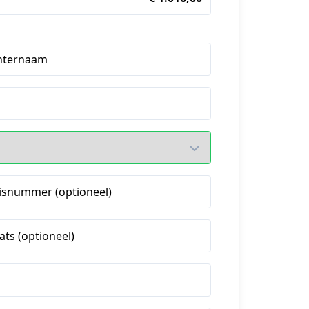
hternaam
isnummer (optioneel)
ats (optioneel)